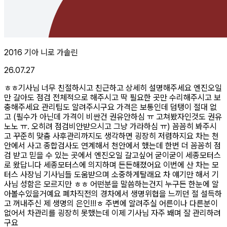
2016 기아 니로 가솔린
26.07.27
ㅎㅎ기사님 너무 친절하시고 친근하고 상세히 설명해주세요 엔진오일
만 갈아도 점검 전체적으로 해주시고 딱 필요한 곳만 수리해주시고 보
충해주세요 관리팁도 알려주시구요 가격은 보통인데 덤탱이 절대 없
고 (필수가 아닌데 가격이 비싼건 권유안하심 ㅠ 고쳐봤자인것도 권유
노노 ㅠ. 오히려 점검비안받으시고 그냥 가라하심 ㅠ) 꼼꼼히 봐주시
고 꾸준히 맞춤 사후관리까지도 생각하면 굉장히 저렴하지요 차는 천
안에서 사고 종합검사도 연계해서 천안에서 했는데 한번 더 꼼꼼히 점
검 받고 믿을 수 있는 곳에서 엔진오일 갈고싶어 굳이굳이 세종모터스
로 왔답니다 세종모터스에 의지하며 든든해졌어요 이번에 산 차는 모
터스 사장님 기사님들 도움받으며 소중하게탈래요 차 얘기만 해서 기
사님 성함은 모르지만 ㅎㅎ 어떤분을 말씀하는건지 누구든 한눈에 알
아볼수있을거예요 폐차직전의 경차에서 생명위협을 느끼던 절 설득하
고 꺼내주신 제 생명의 은인!!!ㅎ 주변에 알려주실 어른이나 다른분이
없어서 차관리를 굉장히 못했는데 이제 기사님 자주 봬며 잘 관리하려
구요