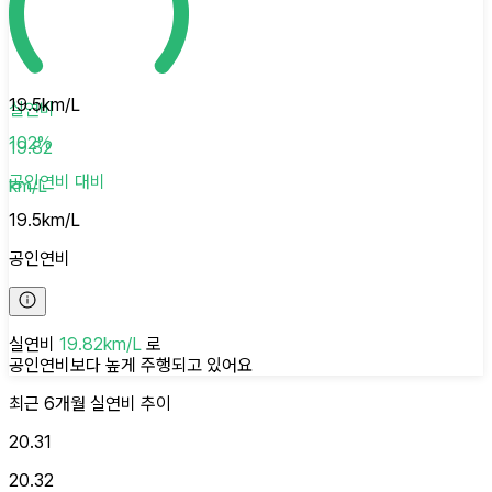
19.5
km/L
실연비
102
%
19.82
공인연비
대비
km/L
19.5
km/L
공인연비
실연비
19.82
km/L
로
공인연비보다 높게
주행되고 있어요
최근 6개월
실연비
추이
20.31
20.32