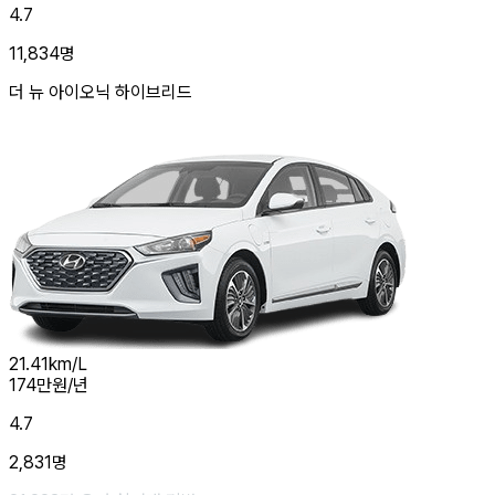
4.7
11,834
명
더 뉴 아이오닉 하이브리드
21.41
km/L
174
만원/년
4.7
2,831
명