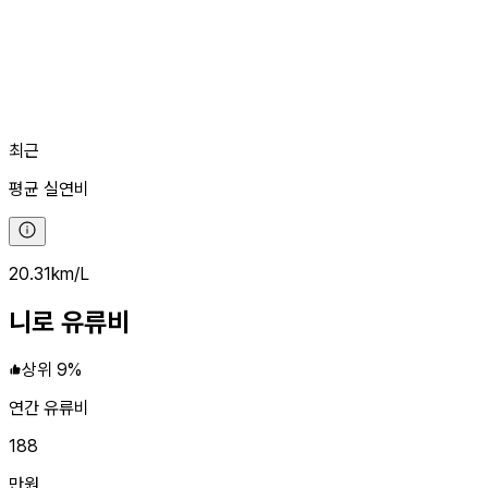
최근
평균
실연비
20.31
km/L
니로
유류비
상위 9%
연간 유류비
188
만원