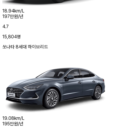
18.94
km/L
197
만원/년
4.7
15,804
명
쏘나타 8세대 하이브리드
19.08
km/L
195
만원/년