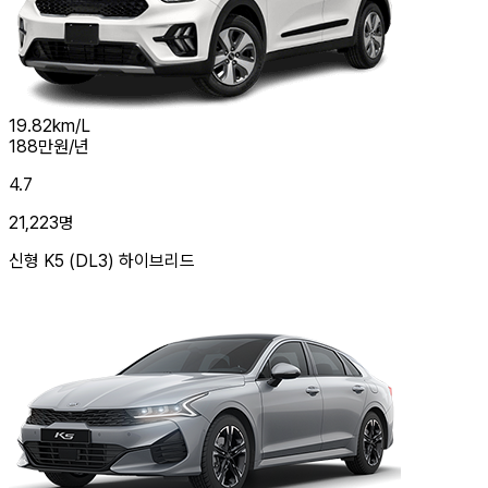
19.82
km/L
188
만원/년
4.7
21,223
명
신형 K5 (DL3) 하이브리드