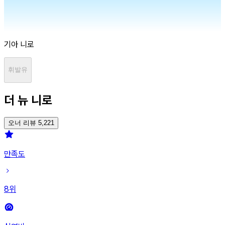
기아
니로
휘발유
더 뉴 니로
오너 리뷰 5,221
만족도
8
위