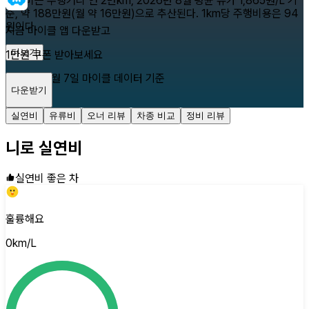
유류비는 주행거리 연 2만km, 2026년 8월 평균 유가 1,865원/L 기
준, 약 188만원(월 약 16만원)으로 추산된다. 1km당 주행비용은 94
원이다.
지금 마이클 앱 다운받고
더보기
1만원 쿠폰 받아보세요
2026년 8월 7일
마이클 데이터 기준
다운받기
닫기
실연비
유류비
오너 리뷰
차종 비교
정비 리뷰
니로
실연비
실연비 좋은 차
훌륭해요
0
km/L