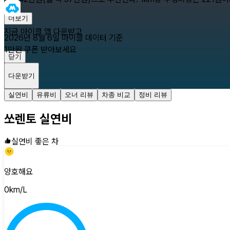
더보기
지금 마이클 앱 다운받고
2026년 8월 6일
마이클 데이터 기준
1만원 쿠폰 받아보세요
닫기
다운받기
실연비
유류비
오너 리뷰
차종 비교
정비 리뷰
쏘렌토
실연비
실연비 좋은 차
양호해요
0
km/L