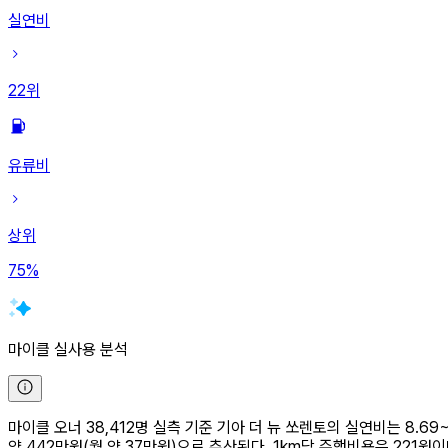
실연비
22
위
유류비
상위
75
%
마이클 실사용 분석
마이클 오너 38,412명 실측 기준 기아 더 뉴 쏘렌토의 실연비는 8.69~9
약 442만원(월 약 37만원)으로 추산된다. 1km당 주행비용은 221원이