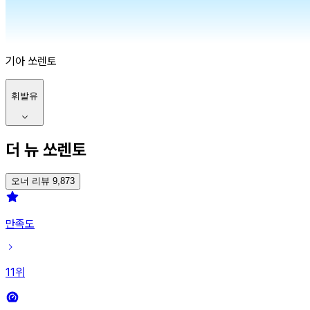
기아
쏘렌토
휘발유
더 뉴 쏘렌토
오너 리뷰 9,873
만족도
11
위