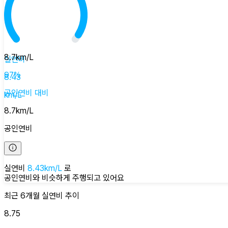
8.7
km/L
실연비
97
%
8.43
공인연비
대비
km/L
8.7
km/L
공인연비
실연비
8.43
km/L
로
공인연비와 비슷하게
주행되고 있어요
최근 6개월
실연비
추이
8.75