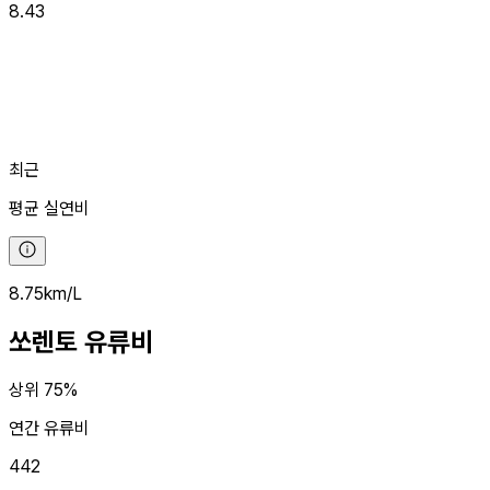
8.43
최근
평균
실연비
8.75
km/L
쏘렌토
유류비
상위 75%
연간 유류비
442