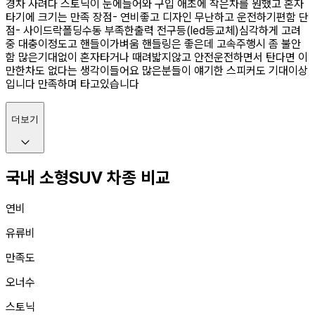
경차 사려다 스토닉이 눈에들어와 구입 애초에 작은차를 원했고 혼자
타기에 크기는 만족 장점- 연비좋고 디자인 무난하고 운전하기편함 단
점- 사이드락폴딩수동 부족한출력 전구등(led등교체)심각하게 고려
중 대충이정도고 핸들이가벼움 핸들링은 좋은데 고속주행시 좀 불안
함 많은기대없이 혼자타거나 때려밟지않고 안전운전하면서 탄다면 이
만한차도 없다는 생각이들어요 많은분들이 얘기한 스피커도 기대이상
입니다 만족하며 타고있습니다
더보기
국내 소형SUV 차종 비교
연비
유류비
만족도
오너수
스토닉