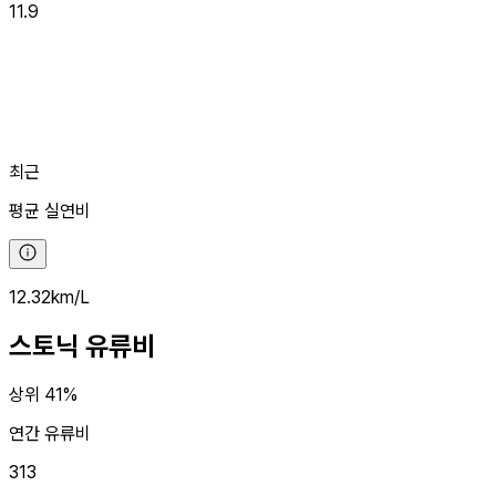
11.9
최근
평균
실연비
12.32
km/L
스토닉
유류비
상위 41%
연간 유류비
313