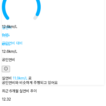
12.6
km/L
실연비
94
%
11.9
공인연비
대비
km/L
12.6
km/L
공인연비
실연비
11.9
km/L
로
공인연비와 비슷하게
주행되고 있어요
최근 6개월
실연비
추이
12.32