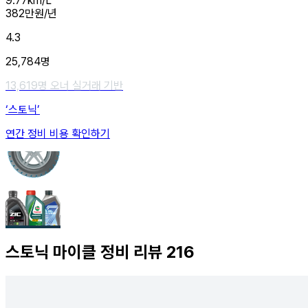
9.77
km/L
382
만원/년
4.3
25,784
명
13,619
명 오너 실거래 기반
‘스토닉’
연간 정비 비용 확인하기
스토닉
마이클 정비 리뷰
216