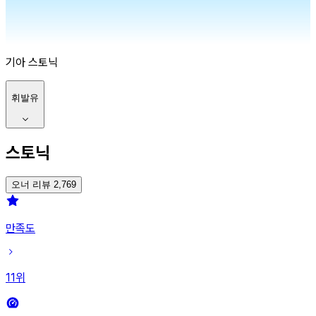
기아
스토닉
휘발유
스토닉
오너 리뷰 2,769
만족도
11
위