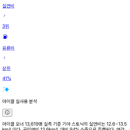
실연비
3
위
유류비
상위
41
%
마이클 실사용 분석
마이클 오너 13,619명 실측 기준 기아 스토닉의 실연비는 12.6~13.5
km/L이다. 공인연비 12.6km/L 대비 94% 수준으로 주행된다. 연간