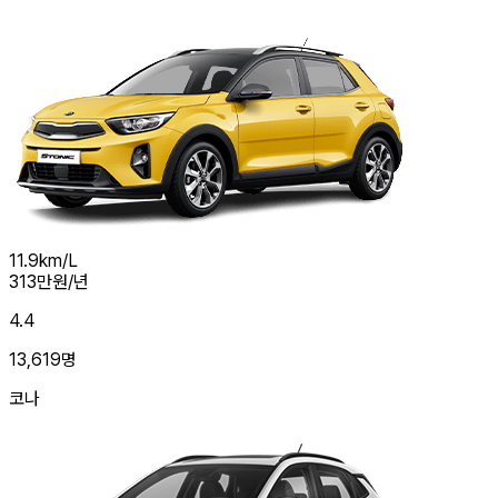
11.9
km/L
313
만원/년
4.4
13,619
명
코나