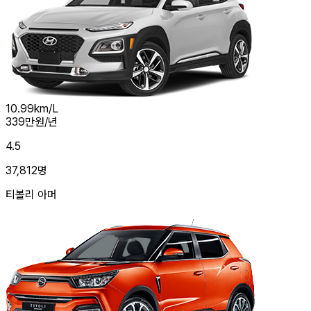
10.99
km/L
339
만원/년
4.5
37,812
명
티볼리 아머