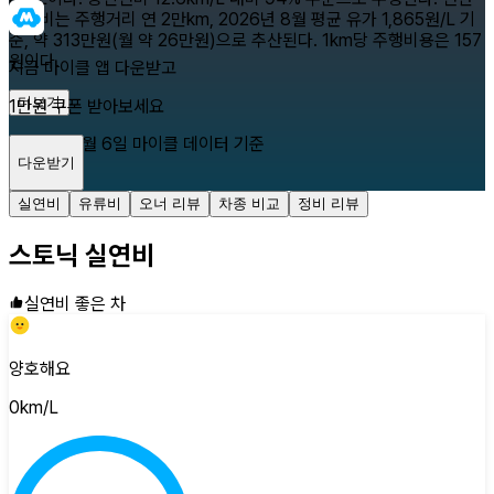
유류비는 주행거리 연 2만km, 2026년 8월 평균 유가 1,865원/L 기
준, 약 313만원(월 약 26만원)으로 추산된다. 1km당 주행비용은 157
원이다.
지금 마이클 앱 다운받고
더보기
1만원 쿠폰 받아보세요
2026년 8월 6일
마이클 데이터 기준
다운받기
닫기
실연비
유류비
오너 리뷰
차종 비교
정비 리뷰
스토닉
실연비
실연비 좋은 차
양호해요
0
km/L