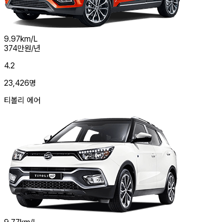
9.97
km/L
374
만원/년
4.2
23,426
명
티볼리 에어