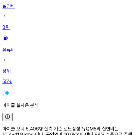
실연비
8
위
유류비
상위
55
%
마이클 실사용 분석
마이클 오너 5,406명 실측 기준 르노삼성 뉴QM5의 실연비는
10.4~11.8 km/L이다. 공인연비 10.6km/L 대비 98% 수준으로 주행