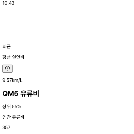
10.43
최근
평균
실연비
9.57
km/L
QM5
유류비
상위 55%
연간 유류비
357