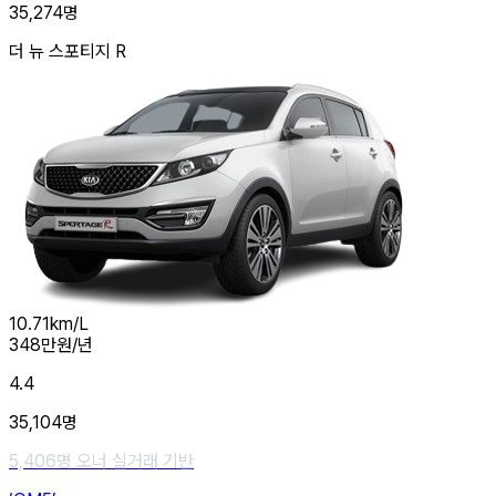
35,274
명
더 뉴 스포티지 R
10.71
km/L
348
만원/년
4.4
35,104
명
5,406
명 오너 실거래 기반