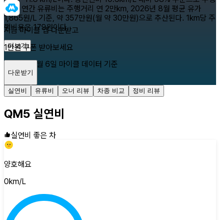
된다. 연간 유류비는 주행거리 연 2만km, 2026년 8월 평균 유가
1,865원/L 기준, 약 357만원(월 약 30만원)으로 추산된다. 1km당 주
행비용은 179원이다.
지금 마이클 앱 다운받고
더보기
1만원 쿠폰 받아보세요
2026년 8월 6일
마이클 데이터 기준
다운받기
닫기
실연비
유류비
오너 리뷰
차종 비교
정비 리뷰
QM5
실연비
실연비 좋은 차
양호해요
0
km/L