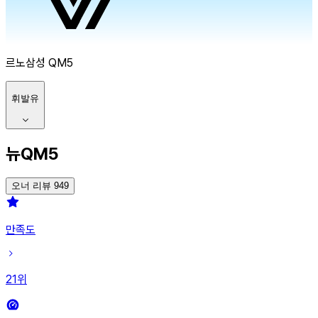
르노삼성
QM5
휘발유
뉴QM5
오너 리뷰 949
만족도
21
위