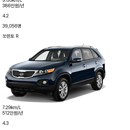
9.66
km/L
386
만원/년
4.2
39,056
명
쏘렌토 R
7.29
km/L
512
만원/년
4.3