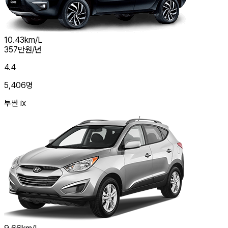
10.43
km/L
357
만원/년
4.4
5,406
명
투싼 ix