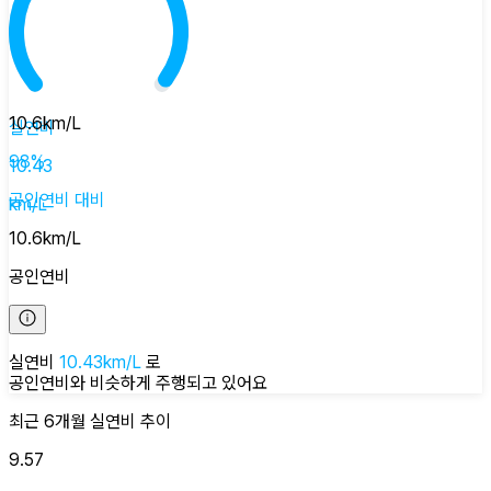
10.6
km/L
실연비
98
%
10.43
공인연비
대비
km/L
10.6
km/L
공인연비
실연비
10.43
km/L
로
공인연비와 비슷하게
주행되고 있어요
최근 6개월
실연비
추이
9.57