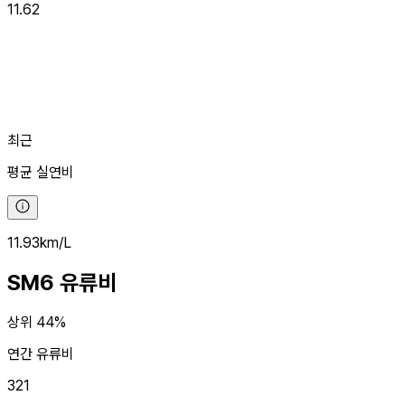
11.62
최근
평균
실연비
11.93
km/L
SM6
유류비
상위 44%
연간 유류비
321