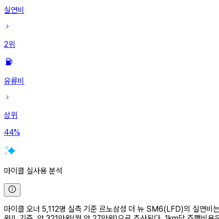
실연비
2
위
유류비
상위
44
%
마이클 실사용 분석
마이클 오너 5,112명 실측 기준 르노삼성 더 뉴 SM6(LFD)의 실연비는 1
원/L 기준, 약 321만원(월 약 27만원)으로 추산된다. 1km당 주행비용은