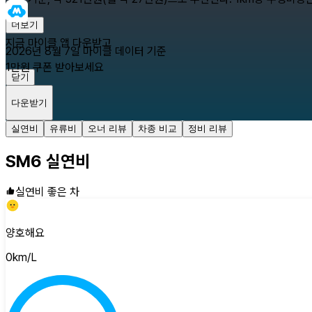
더보기
지금 마이클 앱 다운받고
2026년 8월 7일
마이클 데이터 기준
1만원 쿠폰 받아보세요
닫기
다운받기
실연비
유류비
오너 리뷰
차종 비교
정비 리뷰
SM6
실연비
실연비 좋은 차
양호해요
0
km/L