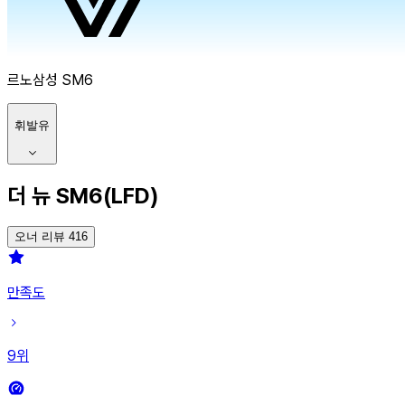
르노삼성
SM6
휘발유
더 뉴 SM6(LFD)
오너 리뷰 416
만족도
9
위