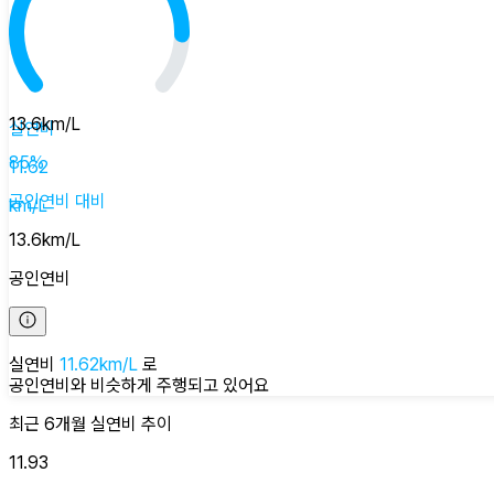
13.6
km/L
실연비
85
%
11.62
공인연비
대비
km/L
13.6
km/L
공인연비
실연비
11.62
km/L
로
공인연비와 비슷하게
주행되고 있어요
최근 6개월
실연비
추이
11.93