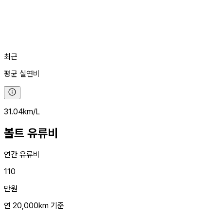
최근
평균
실연비
31.04
km/L
볼트
유류비
연간 유류비
110
만원
연 20,000km 기준