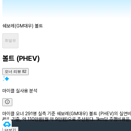
쉐보레(GM대우)
볼트
휘발유
볼트 (PHEV)
오너 리뷰 82
마이클 실사용 분석
마이클 오너 291명 실측 기준 쉐보레(GM대우) 볼트 (PHEV)의 실연비는 
원/L 기준, 약 110만원(월 약 9만원)으로 추산된다. 1km당 주행비용은
더보기