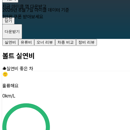
지금 마이클 앱 다운받고
2026년 8월 7일
마이클 데이터 기준
1만원 쿠폰 받아보세요
닫기
다운받기
실연비
유류비
오너 리뷰
차종 비교
정비 리뷰
볼트
실연비
실연비 좋은 차
훌륭해요
0
km/L