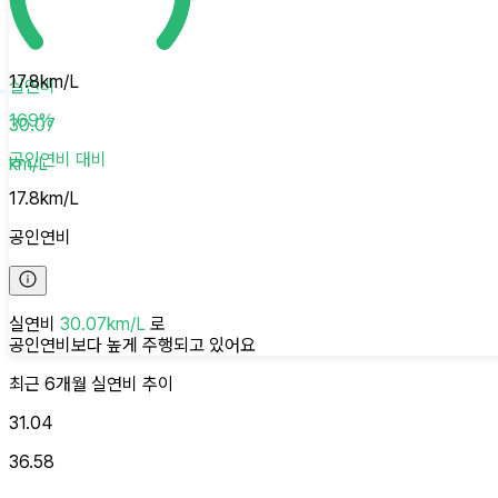
17.8
km/L
실연비
169
%
30.07
공인연비
대비
km/L
17.8
km/L
공인연비
실연비
30.07
km/L
로
공인연비보다 높게
주행되고 있어요
최근 6개월
실연비
추이
31.04
36.58