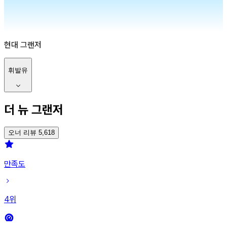
현대
그랜저
휘발유
더 뉴 그랜저
오너 리뷰 5,618
만족도
4
위