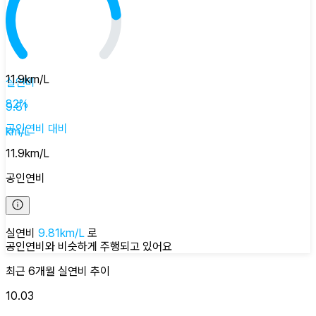
11.9
km/L
실연비
82
%
9.81
공인연비
대비
km/L
11.9
km/L
공인연비
실연비
9.81
km/L
로
공인연비와 비슷하게
주행되고 있어요
최근 6개월
실연비
추이
10.03