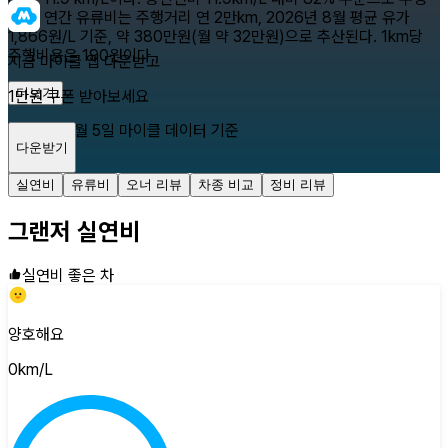
된다. 연간 유류비는 주행거리 연 2만km, 2026년 8월 평균 유가
1,866원/L 기준, 약 380만원(월 약 32만원)으로 추산된다. 1km당
주행비용은 190원이다.
지금 마이클 앱 다운받고
더보기
1만원 쿠폰 받아보세요
2026년 8월 5일
마이클 데이터 기준
다운받기
닫기
실연비
유류비
오너 리뷰
차종 비교
정비 리뷰
그랜저
실연비
실연비 좋은 차
양호해요
0
km/L