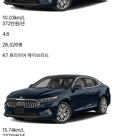
10.03
km/L
372
만원/년
4.6
28,026
명
K7 프리미어 하이브리드
15.74
km/L
237
만원/년