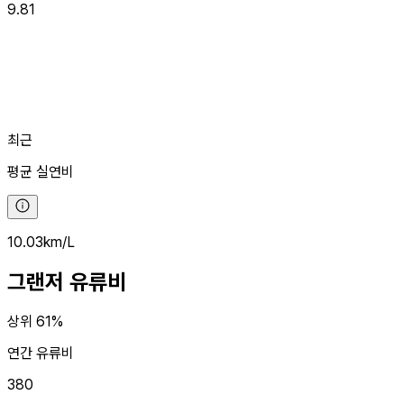
9.81
최근
평균
실연비
10.03
km/L
그랜저
유류비
상위 61%
연간 유류비
380