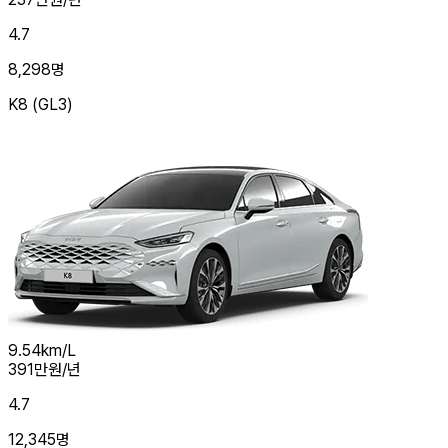
4.7
8,298
명
K8 (GL3)
9.54
km/L
391
만원/년
4.7
12,345
명