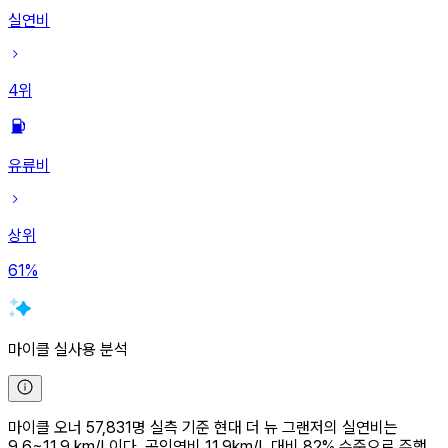
실연비
4
위
유류비
상위
61
%
마이클 실사용 분석
마이클 오너 57,831명 실측 기준 현대 더 뉴 그랜저의 실연비는
9.6~11.9 km/L이다. 공인연비 11.9km/L 대비 82% 수준으로 주행