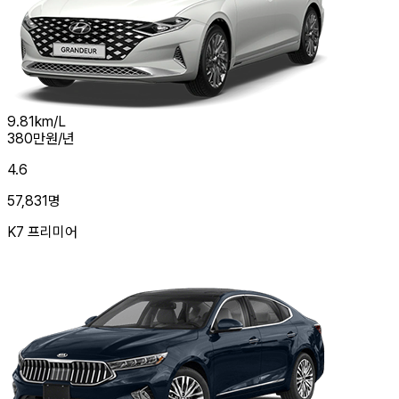
9.81
km/L
380
만원/년
4.6
57,831
명
K7 프리미어