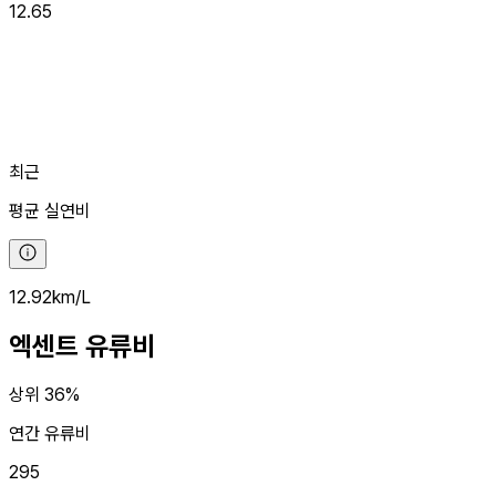
12.65
최근
평균
실연비
12.92
km/L
엑센트
유류비
상위 36%
연간 유류비
295