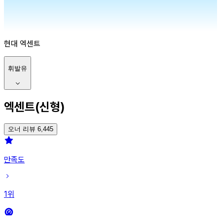
현대
엑센트
휘발유
엑센트(신형)
오너 리뷰 6,445
만족도
1
위