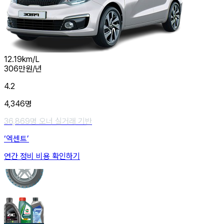
12.19
km/L
306
만원/년
4.2
4,346
명
36,869
명 오너 실거래 기반
‘엑센트’
연간 정비 비용 확인하기