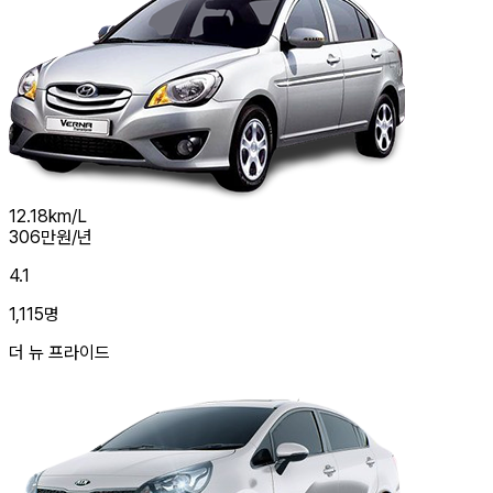
12.18
km/L
306
만원/년
4.1
1,115
명
더 뉴 프라이드