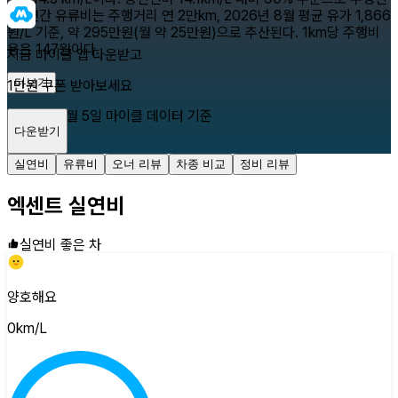
다. 연간 유류비는 주행거리 연 2만km, 2026년 8월 평균 유가 1,866
원/L 기준, 약 295만원(월 약 25만원)으로 추산된다. 1km당 주행비
용은 147원이다.
지금 마이클 앱 다운받고
더보기
1만원 쿠폰 받아보세요
2026년 8월 5일
마이클 데이터 기준
다운받기
닫기
실연비
유류비
오너 리뷰
차종 비교
정비 리뷰
엑센트
실연비
실연비 좋은 차
양호해요
0
km/L