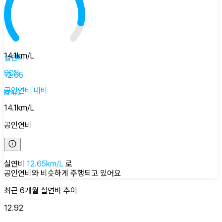
14.1
km/L
실연비
90
%
12.65
공인연비
대비
km/L
14.1
km/L
공인연비
실연비
12.65
km/L
로
공인연비와 비슷하게
주행되고 있어요
최근 6개월
실연비
추이
12.92