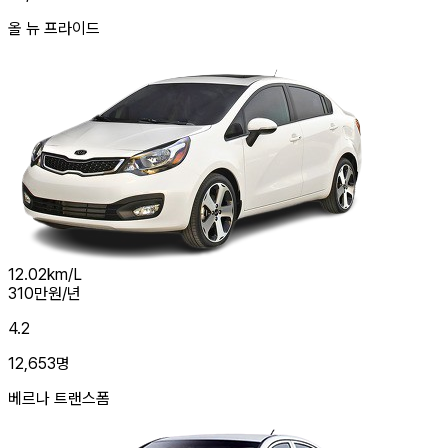
올 뉴 프라이드
12.02
km/L
310
만원/년
4.2
12,653
명
베르나 트랜스폼