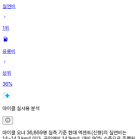
실연비
1
위
유류비
상위
36
%
마이클 실사용 분석
마이클 오너 36,869명 실측 기준 현대 엑센트(신형)의 실연비는
14~14.3 km/L이다. 공인연비 14.1km/L 대비 90% 수준으로 주행된