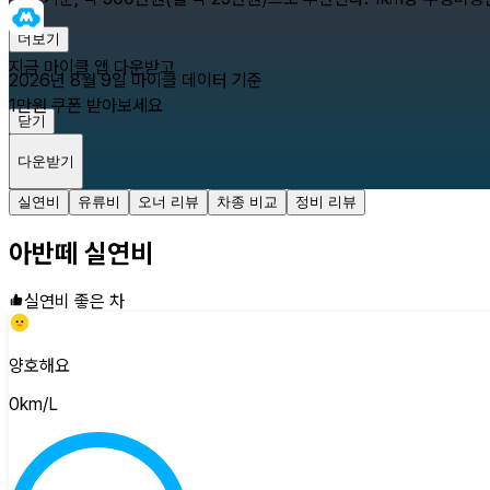
더보기
지금 마이클 앱 다운받고
2026년 8월 9일
마이클 데이터 기준
1만원 쿠폰 받아보세요
닫기
다운받기
실연비
유류비
오너 리뷰
차종 비교
정비 리뷰
아반떼
실연비
실연비 좋은 차
양호해요
0
km/L