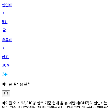
실연비
5
위
유류비
상위
38
%
마이클 실사용 분석
마이클 오너 63,310명 실측 기준 현대 올 뉴 아반떼(CN7)의 실연비는 1
원/L 기준, 약 300만원(월 약 25만원)으로 추산된다. 1km당 주행비용