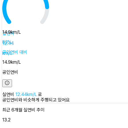
14.9
km/L
실연비
83
%
12.44
공인연비
대비
km/L
14.9
km/L
공인연비
실연비
12.44
km/L
로
공인연비와 비슷하게
주행되고 있어요
최근 6개월
실연비
추이
13.2