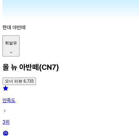
현대
아반떼
휘발유
올 뉴 아반떼(CN7)
오너 리뷰 6,733
만족도
3
위