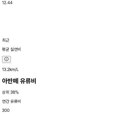
12.44
최근
평균
실연비
13.2
km/L
아반떼
유류비
상위 38%
연간 유류비
300