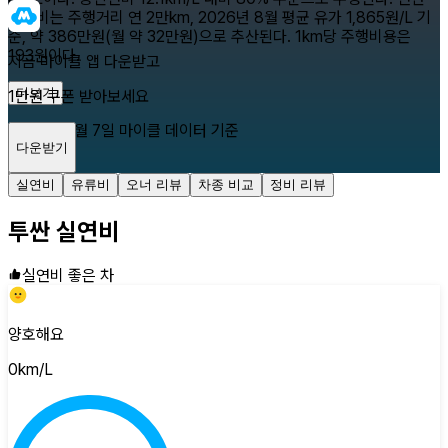
유류비는 주행거리 연 2만km, 2026년 8월 평균 유가 1,865원/L 기
준, 약 386만원(월 약 32만원)으로 추산된다. 1km당 주행비용은
193원이다.
지금 마이클 앱 다운받고
더보기
1만원 쿠폰 받아보세요
2026년 8월 7일
마이클 데이터 기준
다운받기
닫기
실연비
유류비
오너 리뷰
차종 비교
정비 리뷰
투싼
실연비
실연비 좋은 차
양호해요
0
km/L