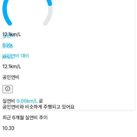
12.1
km/L
실연비
80
%
9.66
공인연비
대비
km/L
12.1
km/L
공인연비
실연비
9.66
km/L
로
공인연비와 비슷하게
주행되고 있어요
최근 6개월
실연비
추이
10.33