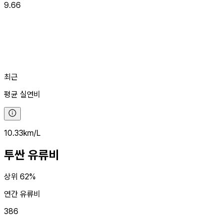
9.66
최근
평균
실연비
10.33
km/L
투싼
유류비
상위 62%
연간 유류비
386