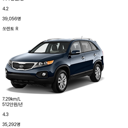
4.2
39,056
명
쏘렌토 R
7.29
km/L
512
만원/년
4.3
35,292
명