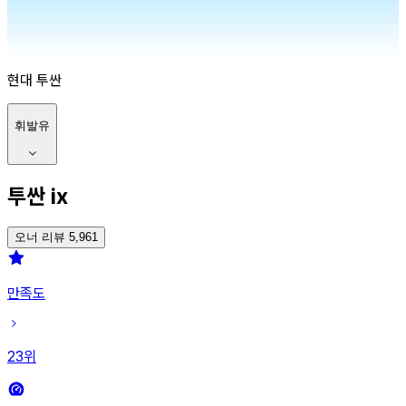
현대
투싼
휘발유
투싼 ix
오너 리뷰 5,961
만족도
23
위