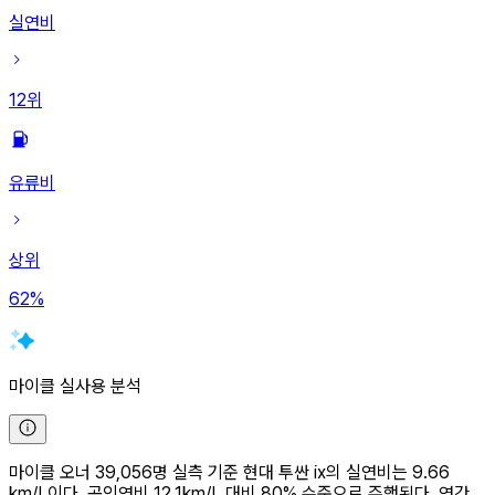
실연비
12
위
유류비
상위
62
%
마이클 실사용 분석
마이클 오너 39,056명 실측 기준 현대 투싼 ix의 실연비는 9.66
km/L이다. 공인연비 12.1km/L 대비 80% 수준으로 주행된다. 연간