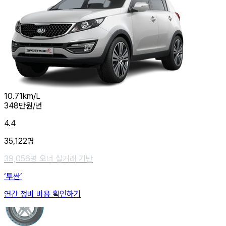
10.71
km/L
348
만원/년
4.4
35,122
명
39,056
명 오너 실거래 기반
‘투싼’
연간 정비 비용 확인하기