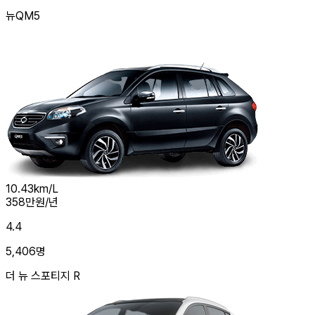
뉴QM5
10.43
km/L
358
만원/년
4.4
5,406
명
더 뉴 스포티지 R