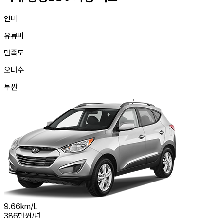
연비
유류비
만족도
오너수
투싼
9.66
km/L
386
만원/년