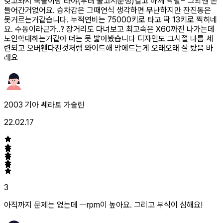
갖고와서 국물이랑 타야(무려 출고시순정)갈고 하체 싹털~ 그외엔 돈
들어간거없어요. 승차감은 그때연식 생각하면 무난하지만 잔진동은
못거르는거같습니다. 누적연비는 75000키로 타고 딱 13키로 찍히네
요. 수동이라근가..? 장거리도 다녀보고 최고속은 X60까진 나가는데
노인학대하는거같아 더는 못 밟아봤습니다 디자인도 그시절 나름 세
련되고 오버휀다친것처럼 와이드해 맘에드는게 오래오래 잘 탔음 바
래요
2003 기아 쎄라토 가솔린
22.02.17
3
아직까지 문제는 없는데 ㅡrpm이 높아요. 그리고 부식이 심해요!