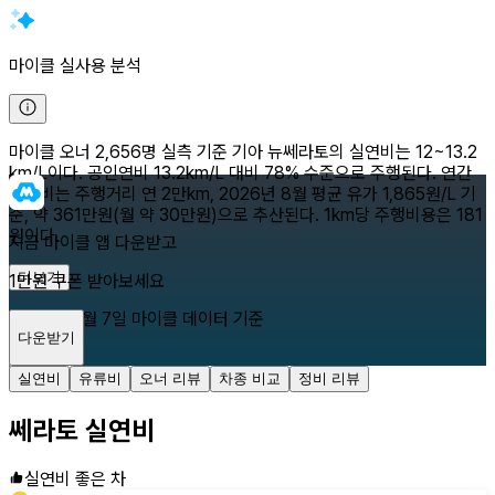
마이클 실사용 분석
마이클 오너 2,656명 실측 기준 기아 뉴쎄라토의 실연비는 12~13.2
km/L이다. 공인연비 13.2km/L 대비 78% 수준으로 주행된다. 연간
유류비는 주행거리 연 2만km, 2026년 8월 평균 유가 1,865원/L 기
준, 약 361만원(월 약 30만원)으로 추산된다. 1km당 주행비용은 181
원이다.
지금 마이클 앱 다운받고
더보기
1만원 쿠폰 받아보세요
2026년 8월 7일
마이클 데이터 기준
다운받기
닫기
실연비
유류비
오너 리뷰
차종 비교
정비 리뷰
쎄라토
실연비
실연비 좋은 차