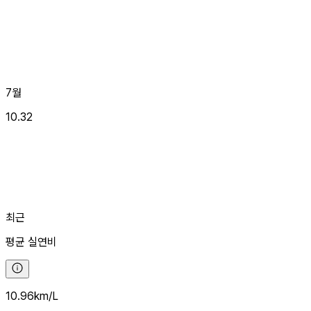
7월
10.32
최근
평균
실연비
10.96
km/L