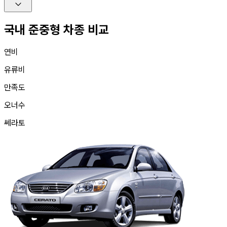
국내 준중형 차종 비교
연비
유류비
만족도
오너수
쎄라토