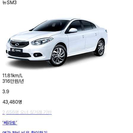
뉴SM3
11.81
km/L
316
만원/년
3.9
43,480
명
2,656
명 오너 실거래 기반
‘쎄라토’