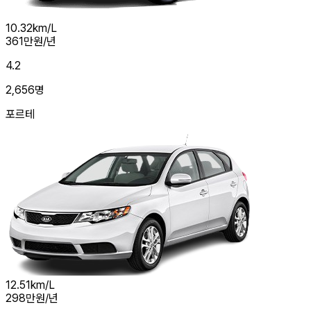
10.32
km/L
361
만원/년
4.2
2,656
명
포르테
12.51
km/L
298
만원/년