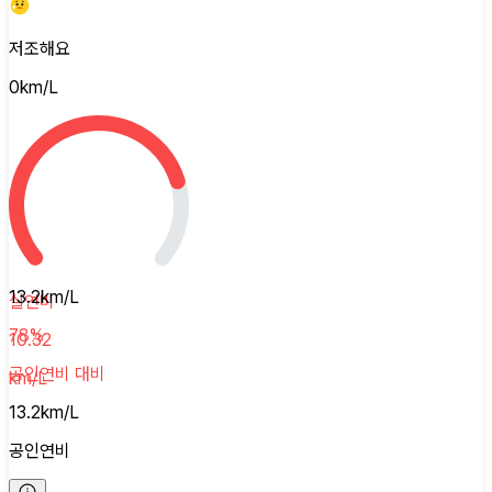
저조해요
0
km/L
13.2
km/L
실연비
78
%
10.32
공인연비
대비
km/L
13.2
km/L
공인연비