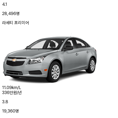
4.1
28,496
명
라세티 프리미어
11.09
km/L
336
만원/년
3.8
19,360
명