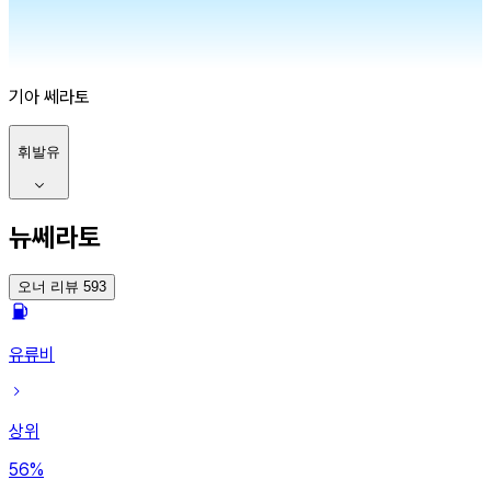
기아
쎄라토
휘발유
뉴쎄라토
오너 리뷰 593
유류비
상위
56
%