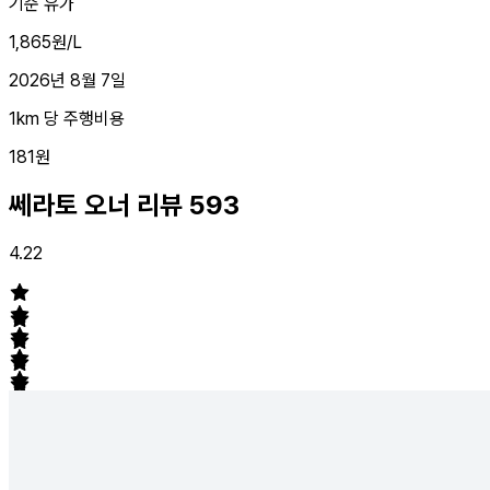
기준 유가
1,865원/L
2026년 8월 7일
1km 당 주행비용
181원
쎄라토 오너 리뷰
593
4.22