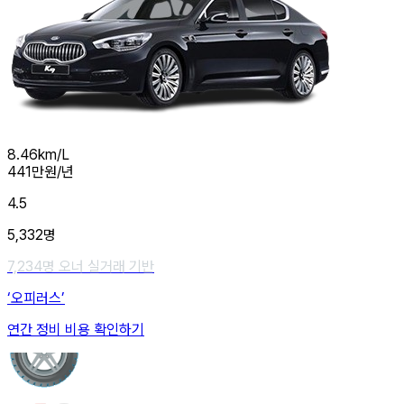
8.46
km/L
441
만원/년
4.5
5,332
명
7,234
명 오너 실거래 기반
‘오피러스’
연간 정비 비용 확인하기