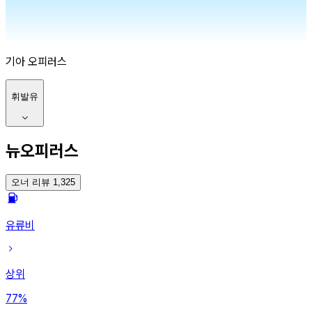
기아
오피러스
휘발유
뉴오피러스
오너 리뷰 1,325
유류비
상위
77
%