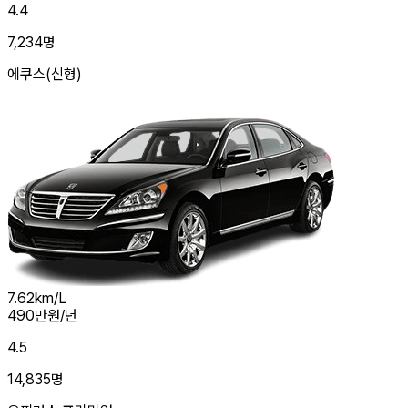
4.4
7,234
명
에쿠스(신형)
7.62
km/L
490
만원/년
4.5
14,835
명