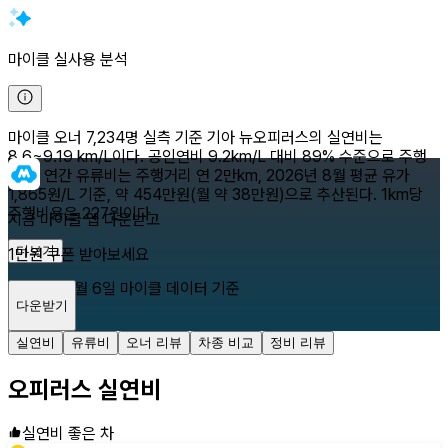
마이클 실사용 분석
마이클 오너 7,234명 실측 기준 기아 뉴오피러스의 실연비는
8.6~9.19 km/L이다. 공인연비 9.2km/L 대비 89% 수준으로 주행
된다. 연간 유류비는 주행거리 연 2만km, 2026년 8월 평균 유가
1,865원/L 기준, 약 454만원(월 약 38만원)으로 추산된다. 1km당
주행비용은 227원이다.
지금 마이클 앱 다운받고
더보기
1만원 쿠폰 받아보세요
2026년 8월 6일
마이클 데이터 기준
다운받기
닫기
실연비
유류비
오너 리뷰
차종 비교
정비 리뷰
오피러스
실연비
실연비 좋은 차