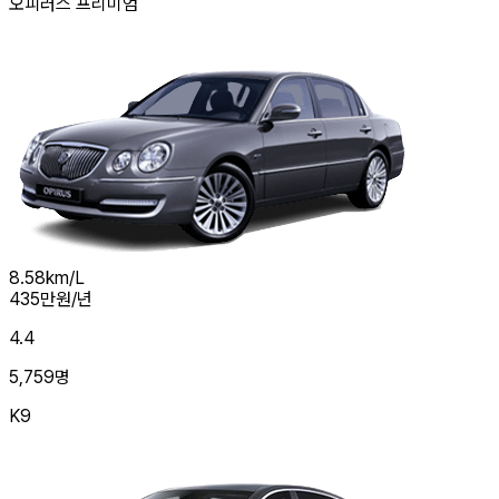
오피러스 프리미엄
8.58
km/L
435
만원/년
4.4
5,759
명
K9