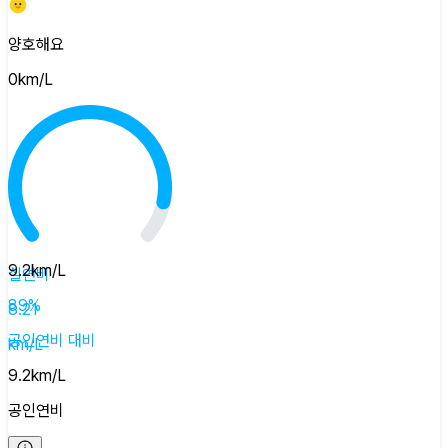
양호해요
0
km/L
9.2
km/L
실연비
89
%
8.21
공인연비
대비
km/L
9.2
km/L
공인연비