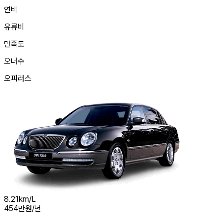
연비
유류비
만족도
오너수
오피러스
8.21
km/L
454
만원/년