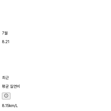
7월
8.21
최근
평균
실연비
8.15
km/L