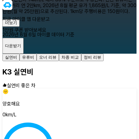
주행거리 연 2만km, 2026년 8월 평균 유가 1,865원/L 기준, 약 300
만원(월 약 25만원)으로 추산된다. 1km당 주행비용은 150원이다.
지금 마이클 앱 다운받고
더보기
1만원 쿠폰 받아보세요
2026년 8월 6일
마이클 데이터 기준
다운받기
닫기
실연비
유류비
오너 리뷰
차종 비교
정비 리뷰
K3
실연비
실연비 좋은 차
양호해요
0
km/L