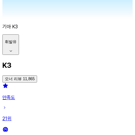
기아
K3
휘발유
K3
오너 리뷰 11,865
만족도
21
위