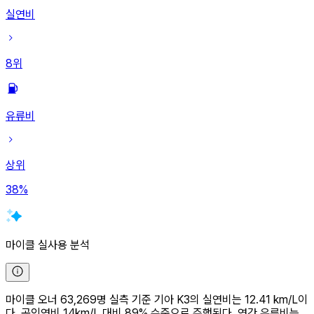
실연비
8
위
유류비
상위
38
%
마이클 실사용 분석
마이클 오너 63,269명 실측 기준 기아 K3의 실연비는 12.41 km/L이
다. 공인연비 14km/L 대비 89% 수준으로 주행된다. 연간 유류비는