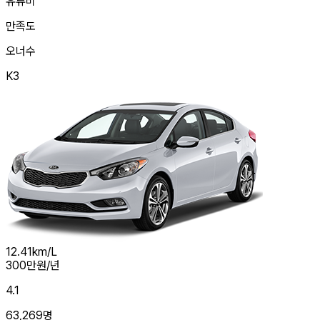
유류비
만족도
오너수
K3
12.41
km/L
300
만원/년
4.1
63,269
명