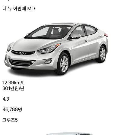
더 뉴 아반떼 MD
12.39
km/L
301
만원/년
4.3
46,788
명
크루즈5