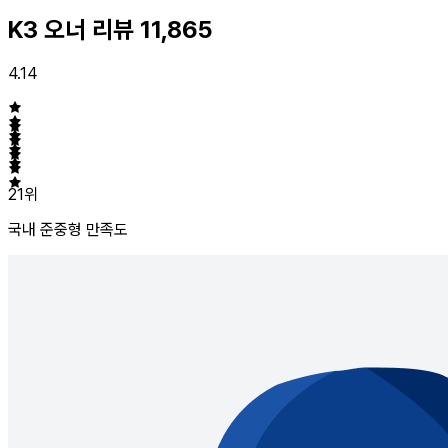
K3 오너 리뷰
11,865
4.14
21위
국내 준중형
만족도