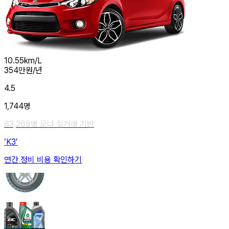
10.55
km/L
354
만원/년
4.5
1,744
명
63,269
명 오너 실거래 기반
‘K3’
연간 정비 비용 확인하기