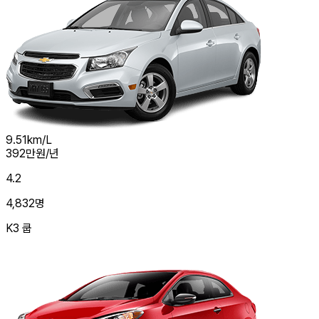
9.51
km/L
392
만원/년
4.2
4,832
명
K3 쿱