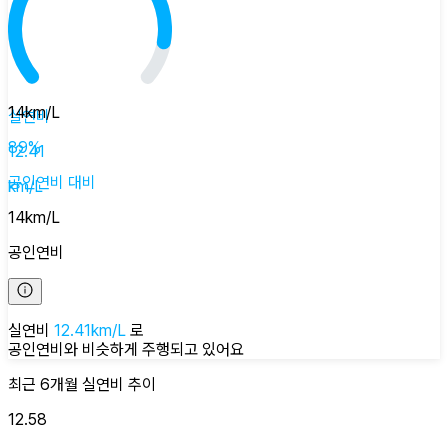
14
km/L
실연비
89
%
12.41
공인연비
대비
km/L
14
km/L
공인연비
실연비
12.41
km/L
로
공인연비와 비슷하게
주행되고 있어요
최근 6개월
실연비
추이
12.58