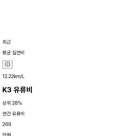
최근
평균
실연비
12.22
km/L
K3
유류비
상위 28%
연간 유류비
269
만원