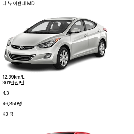
더 뉴 아반떼 MD
12.39
km/L
301
만원/년
4.3
46,850
명
K3 쿱