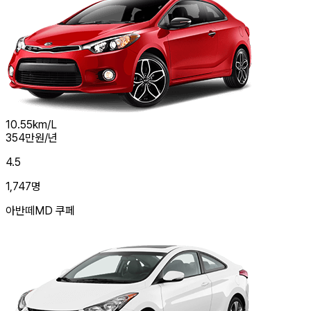
10.55
km/L
354
만원/년
4.5
1,747
명
아반떼MD 쿠페