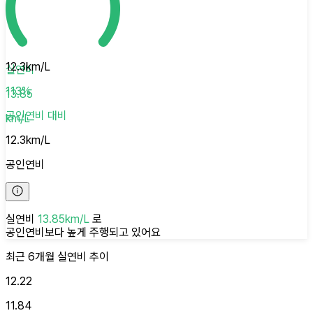
12.3
km/L
실연비
113
%
13.85
공인연비
대비
km/L
12.3
km/L
공인연비
실연비
13.85
km/L
로
공인연비보다 높게
주행되고 있어요
최근 6개월
실연비
추이
12.22
11.84