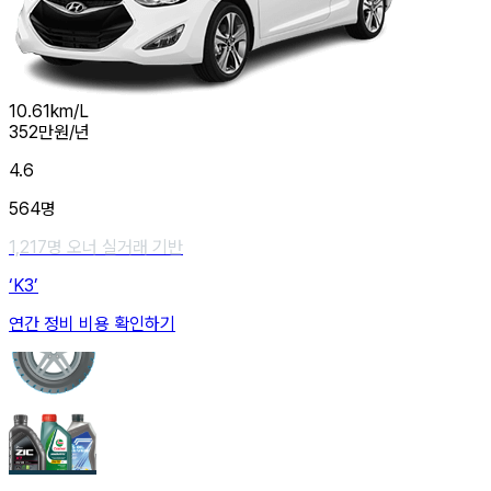
10.61
km/L
352
만원/년
4.6
564
명
1,217
명 오너 실거래 기반
‘K3’
연간 정비 비용 확인하기