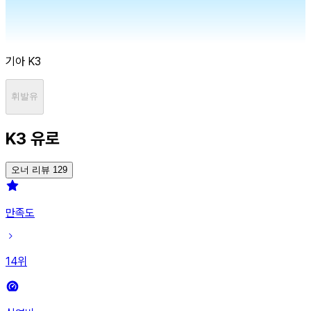
기아
K3
휘발유
K3 유로
오너 리뷰 129
만족도
14
위