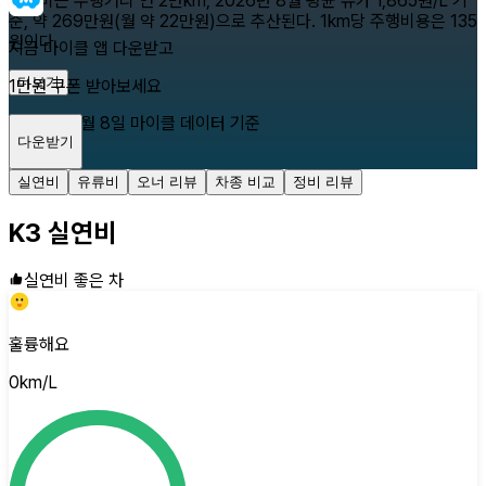
유류비는 주행거리 연 2만km, 2026년 8월 평균 유가 1,865원/L 기
준, 약 269만원(월 약 22만원)으로 추산된다. 1km당 주행비용은 135
원이다.
지금 마이클 앱 다운받고
더보기
1만원 쿠폰 받아보세요
2026년 8월 8일
마이클 데이터 기준
다운받기
닫기
실연비
유류비
오너 리뷰
차종 비교
정비 리뷰
K3
실연비
실연비 좋은 차
훌륭해요
0
km/L