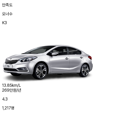
만족도
오너수
K3
13.85
km/L
269
만원/년
4.3
1,217
명