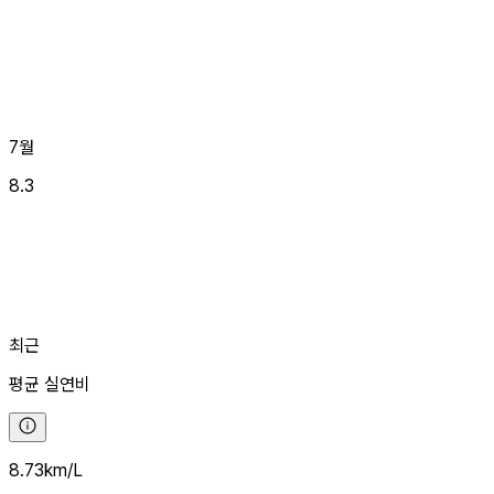
7월
8.3
최근
평균
실연비
8.73
km/L