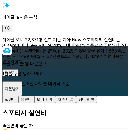
마이클 실사용 분석
마이클 오너 22,371명 실측 기준 기아 New 스포티지의 실연비는
8.3 km/L이다. 공인연비 9.2km/L 대비 90% 수준으로 주행된다. 연
간 유류비는 주행거리 연 2만km, 2026년 8월 평균 유가 1,865원/L
기준, 약 449만원(월 약 37만원)으로 추산된다. 1km당 주행비용은
225원이다.
지금 마이클 앱 다운받고
더보기
1만원 쿠폰 받아보세요
2026년 8월 6일
마이클 데이터 기준
다운받기
닫기
실연비
유류비
오너 리뷰
차종 비교
정비 리뷰
스포티지
실연비
실연비 좋은 차