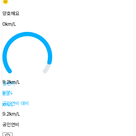
양호해요
0
km/L
9.2
km/L
실연비
90
%
8.3
공인연비
대비
km/L
9.2
km/L
공인연비