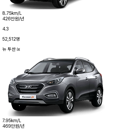
8.75
km/L
426
만원/년
4.3
52,512
명
뉴 투싼 ix
7.95
km/L
469
만원/년