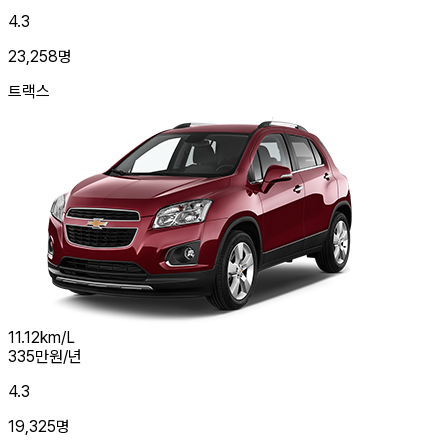
4.3
23,258
명
트랙스
11.12
km/L
335
만원/년
4.3
19,325
명