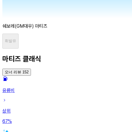
쉐보레(GM대우)
마티즈
휘발유
마티즈 클래식
오너 리뷰 152
유류비
상위
67
%