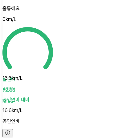
훌륭해요
0
km/L
16.6
km/L
실연비
439
%
72.86
공인연비
대비
km/L
16.6
km/L
공인연비