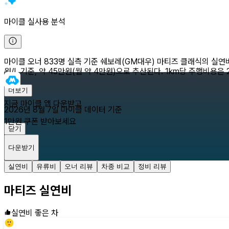
마이클 실사용 분석
마이클 오너 833명 실측 기준 쉐보레(GM대우) 마티즈 클래식의 실연비는 7
원/L 기준, 약 45만원(월 약 4만원)으로 추산된다. 1km당 주행비용은 
더보기
지금 마이클 앱 다운받고
2026년 8월 7일
마이클 데이터 기준
1만원 쿠폰 받아보세요
닫기
다운받기
실연비
유류비
오너 리뷰
차종 비교
정비 리뷰
마티즈
실연비
실연비 좋은 차