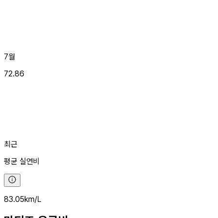
7월
72.86
최근
평균
실연비
83.05
km/L