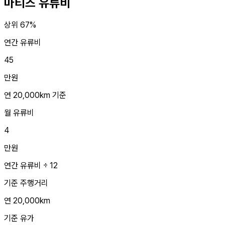
마티즈
유류비
상위 67%
연간 유류비
45
만원
연 20,000km 기준
월 유류비
4
만원
연간 유류비 ÷ 12
기준 주행거리
연 20,000km
기준 유가