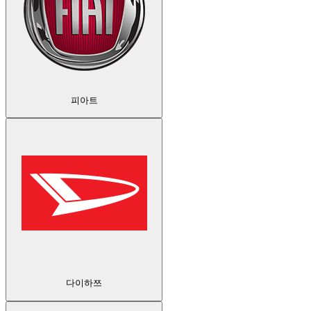
피아트
다이하쯔