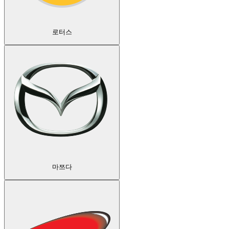
로터스
마쯔다