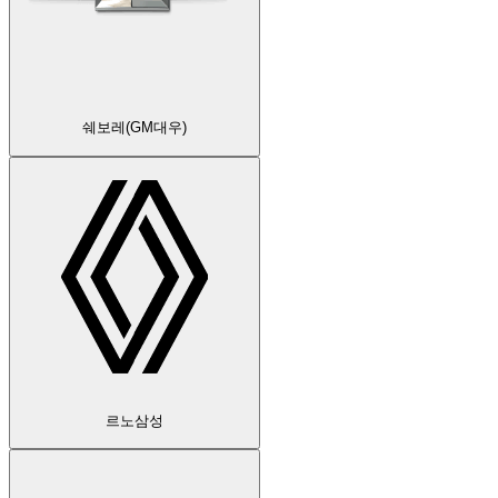
쉐보레(GM대우)
르노삼성