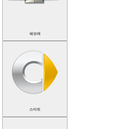
쉐보레
스마트