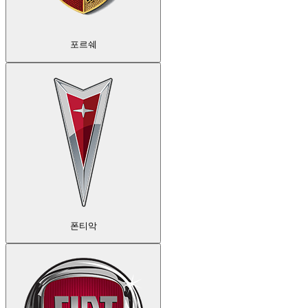
포르쉐
폰티악