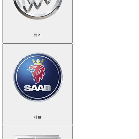
뷰익
사브