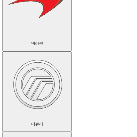
맥라렌
머큐리