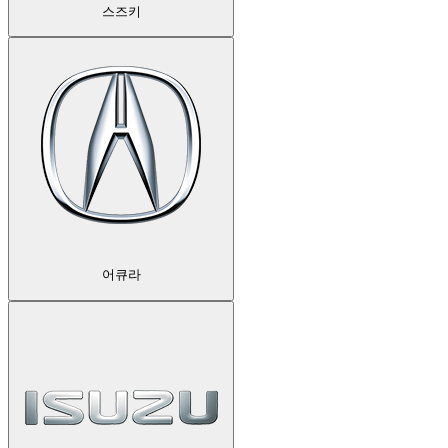
스즈키
어큐라