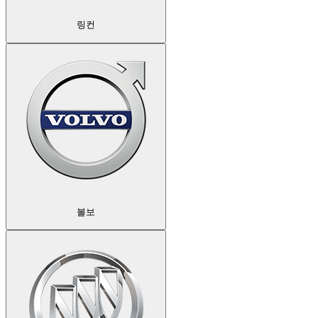
링컨
볼보