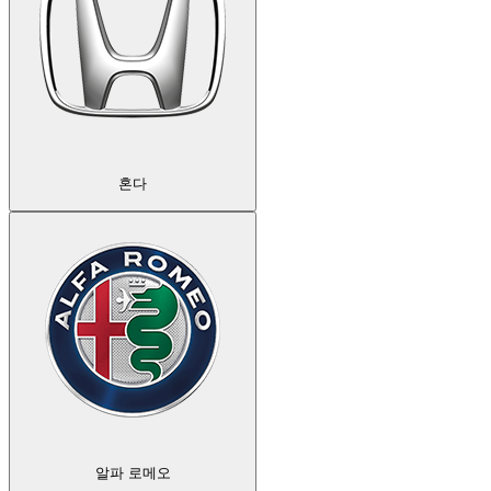
혼다
알파 로메오