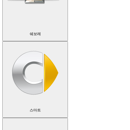
쉐보레
스마트