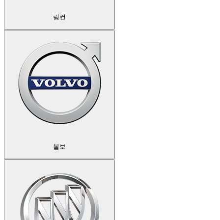
링컨
볼보