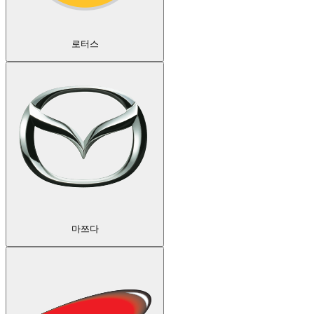
로터스
마쯔다