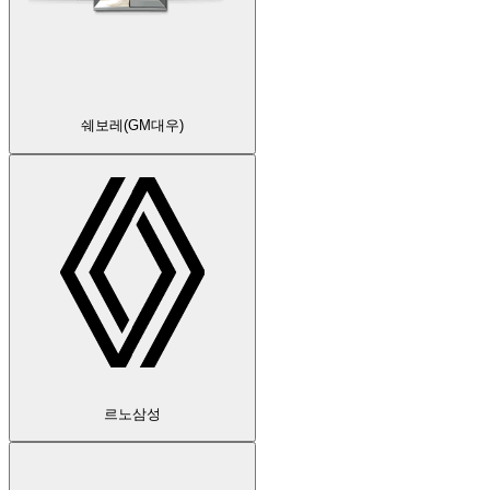
쉐보레(GM대우)
르노삼성