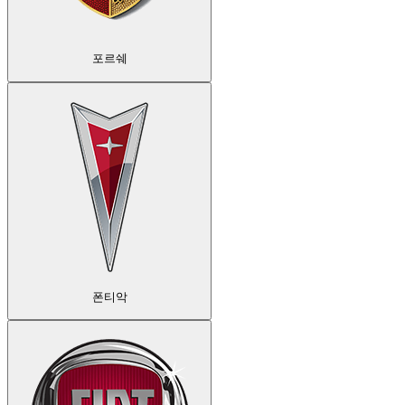
포르쉐
폰티악