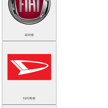
피아트
다이하쯔