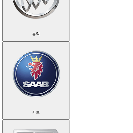
뷰익
사브