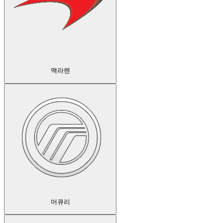
맥라렌
머큐리