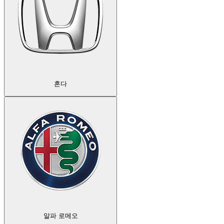
혼다
알파 로메오