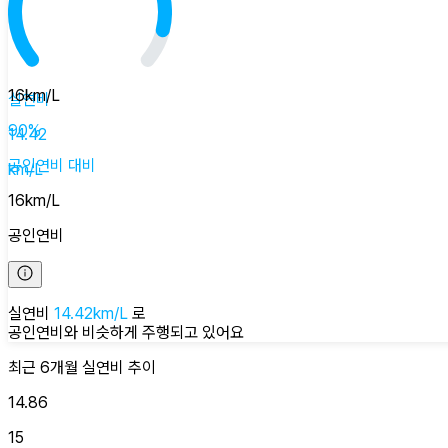
16
km/L
실연비
90
%
14.42
공인연비
대비
km/L
16
km/L
공인연비
실연비
14.42
km/L
로
공인연비와 비슷하게
주행되고 있어요
최근 6개월
실연비
추이
14.86
15