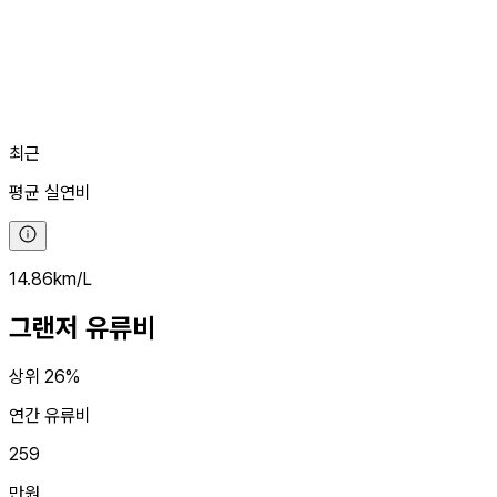
최근
평균
실연비
14.86
km/L
그랜저
유류비
상위 26%
연간 유류비
259
만원