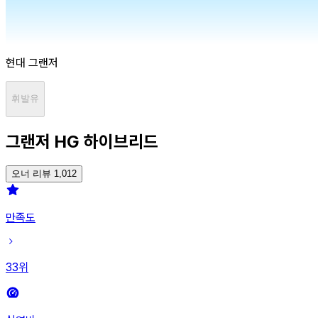
현대
그랜저
휘발유
그랜저 HG 하이브리드
오너 리뷰 1,012
만족도
33
위