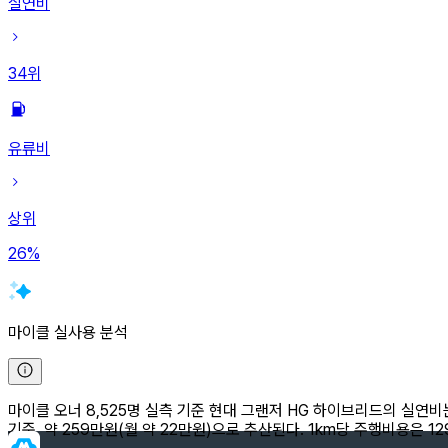
실연비
34
위
유류비
상위
26
%
마이클 실사용 분석
마이클 오너 8,525명 실측 기준 현대 그랜저 HG 하이브리드의 실연비는 1
기준, 약 259만원(월 약 22만원)으로 추산된다. 1km당 주행비용은 1