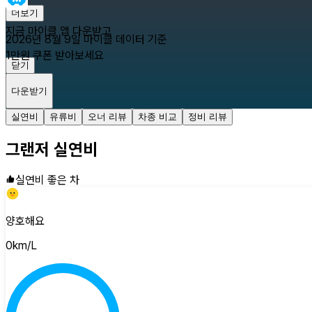
더보기
지금 마이클 앱 다운받고
2026년 8월 9일
마이클 데이터 기준
1만원 쿠폰 받아보세요
닫기
다운받기
실연비
유류비
오너 리뷰
차종 비교
정비 리뷰
그랜저
실연비
실연비 좋은 차
양호해요
0
km/L