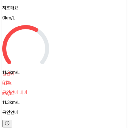
저조해요
0
km/L
11.3
km/L
실연비
61
%
6.94
공인연비
대비
km/L
11.3
km/L
공인연비