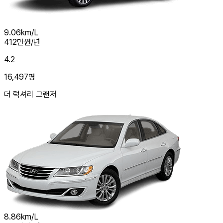
9.06
km/L
412
만원/년
4.2
16,497
명
더 럭셔리 그랜저
8.86
km/L