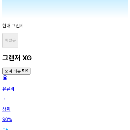
현대
그랜저
휘발유
그랜저 XG
오너 리뷰 519
유류비
상위
90
%