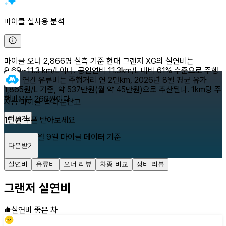
마이클 실사용 분석
마이클 오너 2,866명 실측 기준 현대 그랜저 XG의 실연비는
9.69~11.3 km/L이다. 공인연비 11.3km/L 대비 61% 수준으로 주행
된다. 연간 유류비는 주행거리 연 2만km, 2026년 8월 평균 유가
1,865원/L 기준, 약 537만원(월 약 45만원)으로 추산된다. 1km당 주
행비용은 269원이다.
지금 마이클 앱 다운받고
더보기
1만원 쿠폰 받아보세요
2026년 8월 9일
마이클 데이터 기준
다운받기
닫기
실연비
유류비
오너 리뷰
차종 비교
정비 리뷰
그랜저
실연비
실연비 좋은 차