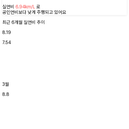
실연비
6.94
km/L
로
공인연비보다 낮게
주행되고 있어요
최근 6개월
실연비
추이
8.19
7.54
3월
8.8