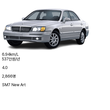
6.94
km/L
537
만원/년
4.0
2,866
명
SM7 New Art