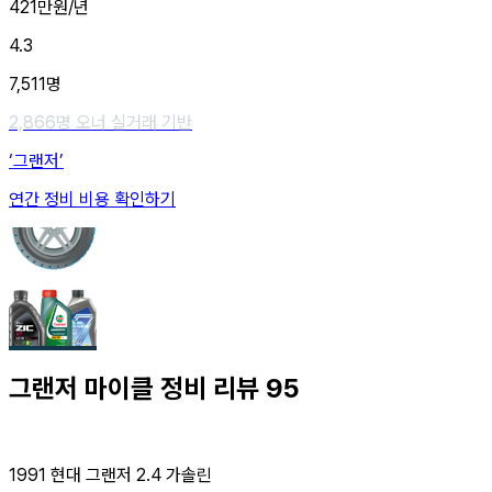
421
만원/년
4.3
7,511
명
2,866
명 오너 실거래 기반
‘그랜저’
연간 정비 비용 확인하기
그랜저
마이클 정비 리뷰
95
1991 현대 그랜저 2.4 가솔린