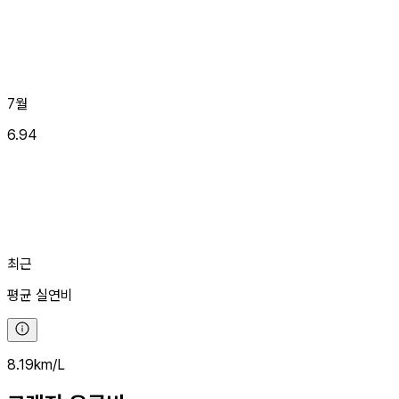
7월
6.94
최근
평균
실연비
8.19
km/L