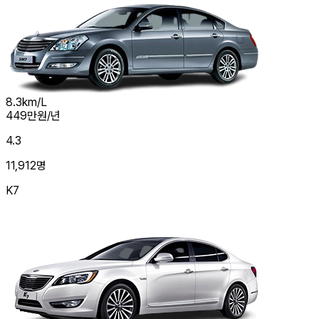
8.3
km/L
449
만원/년
4.3
11,912
명
K7