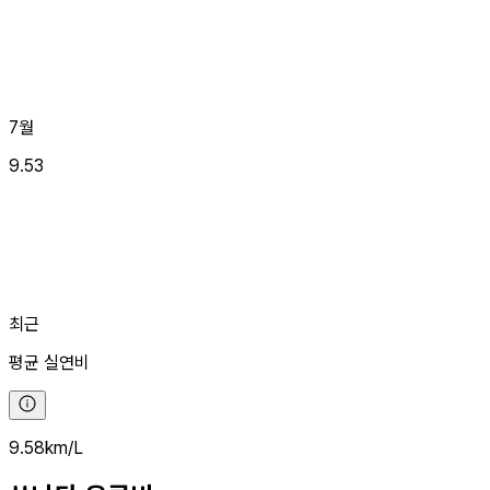
7월
9.53
최근
평균
실연비
9.58
km/L