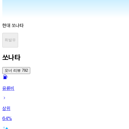
현대
쏘나타
휘발유
쏘나타
오너 리뷰 792
유류비
상위
64
%