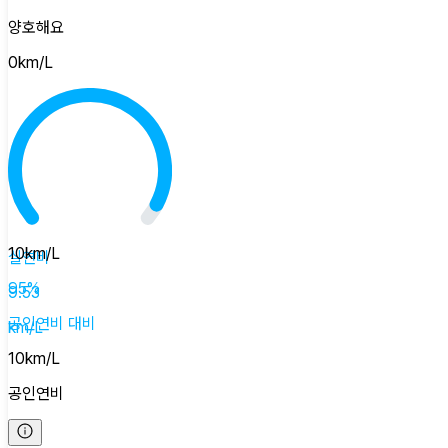
양호해요
0
km/L
10
km/L
실연비
95
%
9.53
공인연비
대비
km/L
10
km/L
공인연비