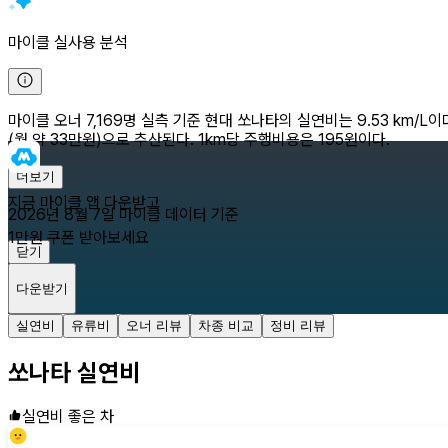
마이클 실사용 분석
마이클 오너 7,169명 실측 기준 현대 쏘나타의 실연비는 9.53 km/L이다
(월 약 33만원)으로 추산된다. 1km당 주행비용은 195원이다.
더보기
지금 마이클 앱 다운받고
2026년 8월 7일
마이클 데이터 기준
1만원 쿠폰 받아보세요
닫기
다운받기
실연비
유류비
오너 리뷰
차종 비교
정비 리뷰
쏘나타
실연비
실연비 좋은 차