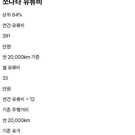
쏘나타
유류비
상위 64%
연간 유류비
391
만원
연 20,000km 기준
월 유류비
33
만원
연간 유류비 ÷ 12
기준 주행거리
연 20,000km
기준 유가