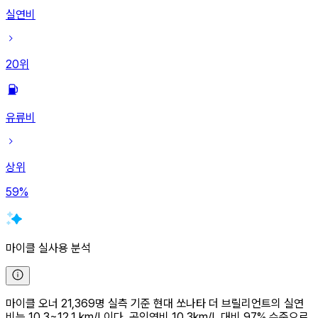
실연비
20
위
유류비
상위
59
%
마이클 실사용 분석
마이클 오너 21,369명 실측 기준 현대 쏘나타 더 브릴리언트의 실연
비는 10.3~12.1 km/L이다. 공인연비 10.3km/L 대비 97% 수준으로