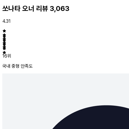
쏘나타 오너 리뷰
3,063
4.31
16위
국내 중형
만족도