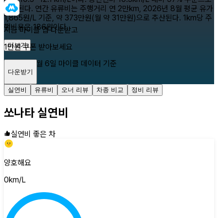
주행된다. 연간 유류비는 주행거리 연 2만km, 2026년 8월 평균 유가
1,865원/L 기준, 약 373만원(월 약 31만원)으로 추산된다. 1km당 주
행비용은 186원이다.
지금 마이클 앱 다운받고
더보기
1만원 쿠폰 받아보세요
2026년 8월 6일
마이클 데이터 기준
다운받기
닫기
실연비
유류비
오너 리뷰
차종 비교
정비 리뷰
쏘나타
실연비
실연비 좋은 차
양호해요
0
km/L