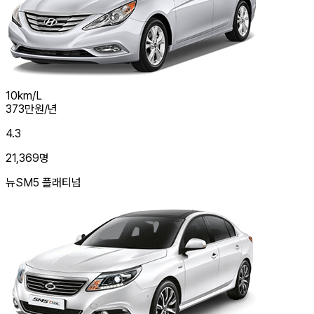
10
km/L
373
만원/년
4.3
21,369
명
뉴SM5 플래티넘