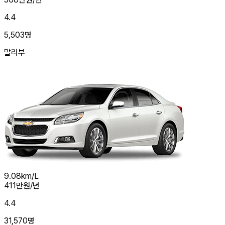
4.4
5,503
명
말리부
9.08
km/L
411
만원/년
4.4
31,570
명