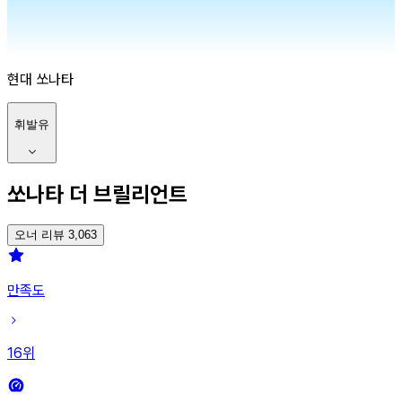
현대
쏘나타
휘발유
쏘나타 더 브릴리언트
오너 리뷰 3,063
만족도
16
위