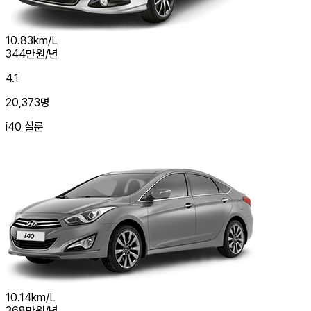
10.83
km/L
344
만원/년
4.1
20,373
명
i40 살룬
10.14
km/L
368
만원/년