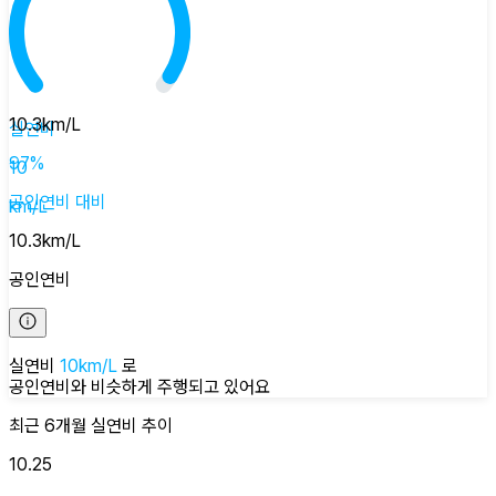
10.3
km/L
실연비
97
%
10
공인연비
대비
km/L
10.3
km/L
공인연비
실연비
10
km/L
로
공인연비와 비슷하게
주행되고 있어요
최근 6개월
실연비
추이
10.25