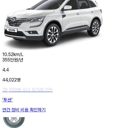
10.52
km/L
355
만원/년
4.4
44,022
명
78,769
명 오너 실거래 기반
‘투싼’
연간 정비 비용 확인하기