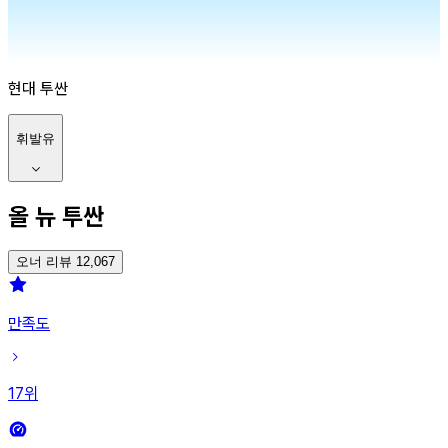
현대
투싼
휘발유
올 뉴 투싼
오너 리뷰 12,067
만족도
17
위