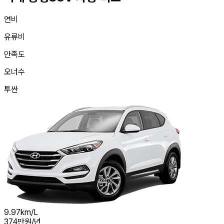
연비
유류비
만족도
오너수
투싼
9.97
km/L
374
만원/년