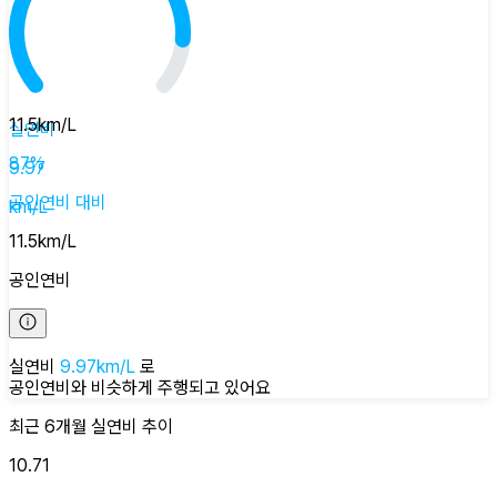
11.5
km/L
실연비
87
%
9.97
공인연비
대비
km/L
11.5
km/L
공인연비
실연비
9.97
km/L
로
공인연비와 비슷하게
주행되고 있어요
최근 6개월
실연비
추이
10.71