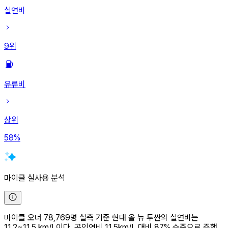
실연비
9
위
유류비
상위
58
%
마이클 실사용 분석
마이클 오너 78,769명 실측 기준 현대 올 뉴 투싼의 실연비는
11.2~11.5 km/L이다. 공인연비 11.5km/L 대비 87% 수준으로 주행