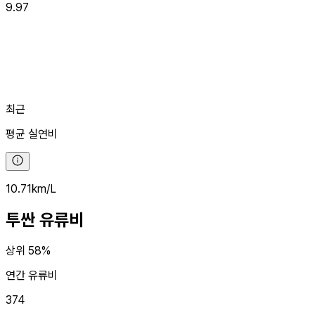
9.97
최근
평균
실연비
10.71
km/L
투싼
유류비
상위 58%
연간 유류비
374