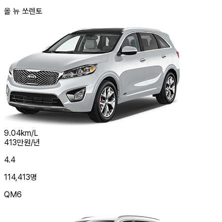
올 뉴 쏘렌토
9.04
km/L
413
만원/년
4.4
114,413
명
QM6