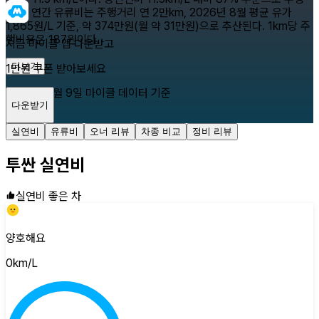
된다. 연간 유류비는 주행거리 연 2만km, 2026년 8월 평균 유가
1,865원/L 기준, 약 374만원(월 약 31만원)으로 추산된다. 1km당 주
행비용은 187원이다.
지금 마이클 앱 다운받고
더보기
1만원 쿠폰 받아보세요
2026년 8월 9일
마이클 데이터 기준
다운받기
닫기
실연비
유류비
오너 리뷰
차종 비교
정비 리뷰
투싼
실연비
실연비 좋은 차
양호해요
0
km/L