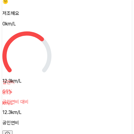
저조해요
0
km/L
12.3
km/L
실연비
66
%
8.13
공인연비
대비
km/L
12.3
km/L
공인연비