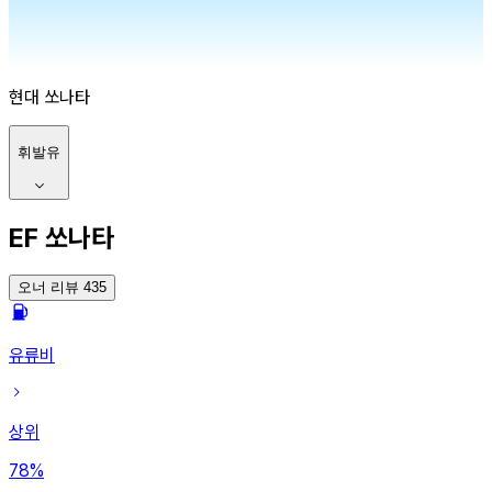
현대
쏘나타
휘발유
EF 쏘나타
오너 리뷰 435
유류비
상위
78
%