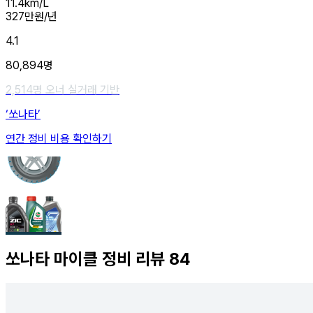
11.4
km/L
327
만원/년
4.1
80,894
명
2,514
명 오너 실거래 기반
‘쏘나타’
연간 정비 비용 확인하기
쏘나타
마이클 정비 리뷰
84