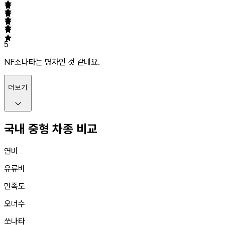
5
NF소나타는 명차인 것 같네요.
더보기
국내 중형 차종 비교
연비
유류비
만족도
오너수
쏘나타