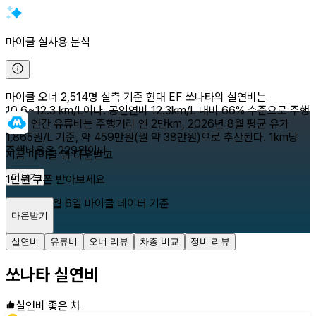
마이클 실사용 분석
마이클 오너 2,514명 실측 기준 현대 EF 쏘나타의 실연비는
10.6~12.3 km/L이다. 공인연비 12.3km/L 대비 66% 수준으로 주행
된다. 연간 유류비는 주행거리 연 2만km, 2026년 8월 평균 유가
1,865원/L 기준, 약 459만원(월 약 38만원)으로 추산된다. 1km당
주행비용은 229원이다.
지금 마이클 앱 다운받고
더보기
1만원 쿠폰 받아보세요
2026년 8월 6일
마이클 데이터 기준
다운받기
닫기
실연비
유류비
오너 리뷰
차종 비교
정비 리뷰
쏘나타
실연비
실연비 좋은 차