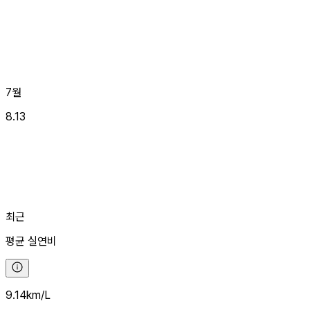
7월
8.13
최근
평균
실연비
9.14
km/L