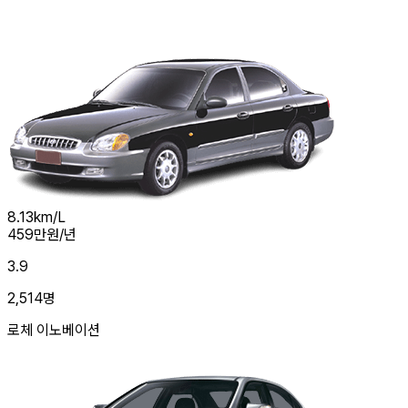
8.13
km/L
459
만원/년
3.9
2,514
명
로체 이노베이션