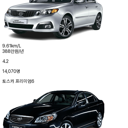
9.61
km/L
388
만원/년
4.2
14,070
명
토스카 프리미엄6