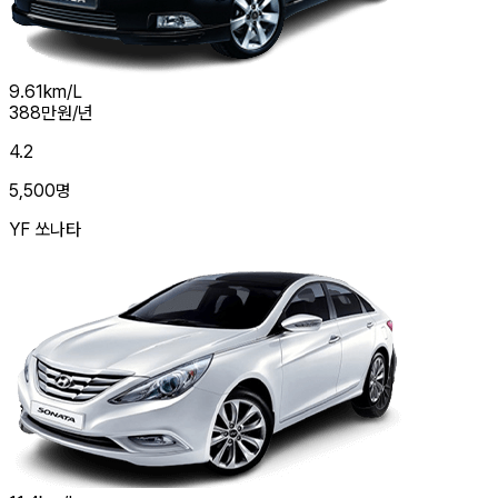
9.61
km/L
388
만원/년
4.2
5,500
명
YF 쏘나타